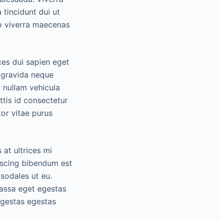
 tincidunt dui ut
do viverra maecenas
es dui sapien eget
s gravida neque
i nullam vehicula
ttis id consectetur
tor vitae purus
at ultrices mi
piscing bibendum est
 sodales ut eu.
massa eget egestas
gestas egestas