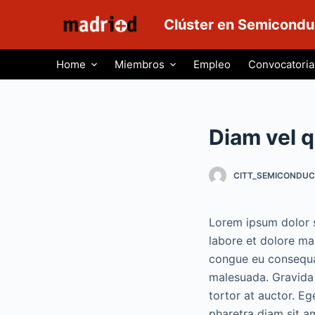
S
Clúster en Semicondu
a
l
Home
Miembros
Empleo
Convocatoria
t
a
r
a
Diam vel 
l
c
CITT_SEMICONDU
o
n
t
Lorem ipsum dolor s
e
labore et dolore mag
n
congue eu consequat
i
malesuada. Gravida q
d
tortor at auctor. E
o
pharetra diam sit am