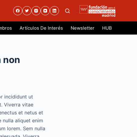
.
mbros
Artículos De Interés
Newsletter
HUB
m non
r incididunt ut
. Viverra vitae
enectus et netus et
e nulla aliquet enim
lum lorem. Sem nulla
malesuada. Viverra