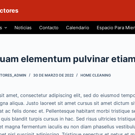
ctores
s
Noticias
Contacto
Calendario
Espacio Para Mie
quam elementum pulvinar etia
CTORES_ADMIN
30 DE MARZO DE 2022
HOME CLEANING
it amet, consectetur adipiscing elit, sed do eiusmod tempo
na aliqua. Justo laoreet sit amet cursus sit amet dictum sit
 ac felis donec et. Pellentesque habitant morbi tristique s
uis blandit turpis cursus in hac. Sed risus ultricies tristiqu
get magna fermentum iaculis eu non diam phasellus vestibu
et nisl suscipit adipiscing. Tristique senectus et netus et 