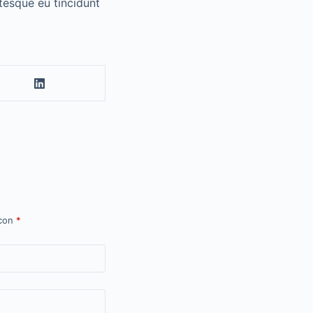
ntesque eu tincidunt
 con
*