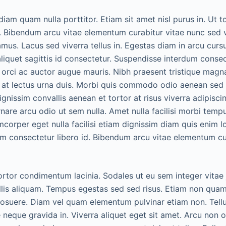
 diam quam nulla porttitor. Etiam sit amet nisl purus in. Ut 
. Bibendum arcu vitae elementum curabitur vitae nunc sed ve
amus. Lacus sed viverra tellus in. Egestas diam in arcu curs
 aliquet sagittis id consectetur. Suspendisse interdum consec
s orci ac auctor augue mauris. Nibh praesent tristique magn
 at lectus urna duis. Morbi quis commodo odio aenean sed
gnissim convallis aenean et tortor at risus viverra adipisci
rnare arcu odio ut sem nulla. Amet nulla facilisi morbi tempu
mcorper eget nulla facilisi etiam dignissim diam quis enim l
m consectetur libero id. Bibendum arcu vitae elementum cu
rtor condimentum lacinia. Sodales ut eu sem integer vitae
llis aliquam. Tempus egestas sed sed risus. Etiam non qua
osuere. Diam vel quam elementum pulvinar etiam non. Tellu
neque gravida in. Viverra aliquet eget sit amet. Arcu non 