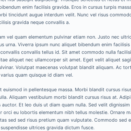
ibendum enim facilisis gravida. Eros in cursus turpis massa
orbi tincidunt augue interdum velit. Nunc vel risus commo
lisis gravida neque convallis a.
m vel quam elementum pulvinar etiam non. Justo nec ultric
tus urna. Viverra ipsum nunc aliquet bibendum enim facilisi
 convallis convallis tellus id. Sit amet commodo nulla facilis
tae aliquet nec ullamcorper sit amet. Eget velit aliquet sagi
ulvinar. Volutpat maecenas volutpat blandit aliquam. Ac tor
s varius quam quisque id diam vel.
t euismod in pellentesque massa. Morbi blandit cursus risus 
lla. Aliquam vestibulum morbi blandit cursus risus at. Adi
is auctor. Et leo duis ut diam quam nulla. Sed velit dignissim
orci eu lobortis elementum nibh tellus molestie. Ornare 
tas sed sed risus pretium quam vulputate. Commodo sed e
m suspendisse ultrices gravida dictum fusce.