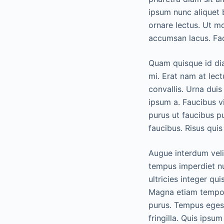
ipsum nunc aliquet b
ornare lectus. Ut m
accumsan lacus. Faci
Quam quisque id dia
mi. Erat nam at lec
convallis. Urna duis
ipsum a. Faucibus vi
purus ut faucibus p
faucibus. Risus qui
Augue interdum veli
tempus imperdiet nu
ultricies integer qu
Magna etiam tempor 
purus. Tempus eges
fringilla. Quis ipsu