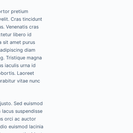
tortor pretium
lit. Cras tincidunt
us. Venenatis cras
tetur libero id
a sit amet purus
 adipiscing diam
ng. Tristique magna
s iaculis urna id
obortis. Laoreet
rabitur vitae nunc
 justo. Sed euismod
m lacus suspendisse
s orci ac auctor
odio euismod lacinia