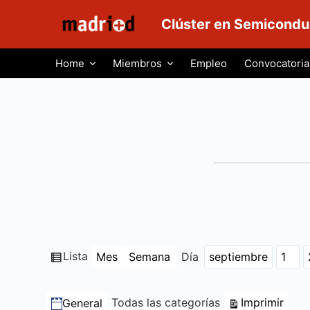
S
Clúster en Semicondu
a
l
Home
Miembros
Empleo
Convocatoria
t
a
r
a
l
c
o
n
t
e
n
Ver
Lista
Mes
Semana
Día
Mes
Día
Año
i
como
d
Categorías
Vista
Todas las categorías
Imprimir
General
o