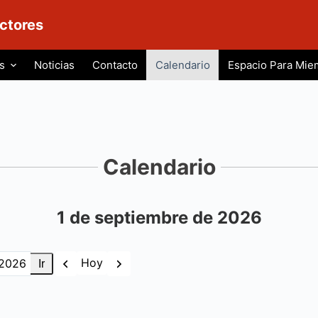
ctores
s
Noticias
Contacto
Calendario
Espacio Para Mie
Calendario
1 de septiembre de 2026
Anterior
Siguiente
Hoy
s