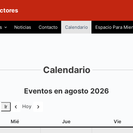
ctores
s
Noticias
Contacto
Calendario
Espacio Para Mie
Calendario
Eventos en agosto 2026
Anterior
Siguiente
Hoy
miércoles
jueves
viern
Mié
Jue
Vie