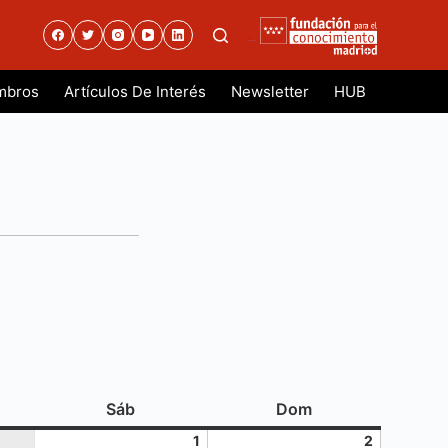
.
mbros
Artículos De Interés
Newsletter
HUB
es
sábado
domingo
Sáb
Dom
1
2
1
2