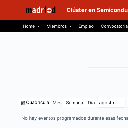
S
Clúster en Semicondu
a
l
Home
Miembros
Empleo
Convocatoria
t
a
r
a
l
c
o
n
t
e
Ver
Cuadrícula
Mes
Semana
Día
n
Mes
Año
como
i
d
No hay eventos programados durante esas fecha
o