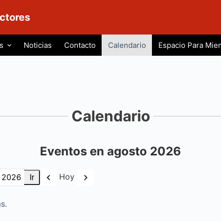
ctores
s
Noticias
Contacto
Calendario
Espacio Para Mie
Calendario
Eventos en agosto 2026
Anterior
Siguiente
Hoy
s.