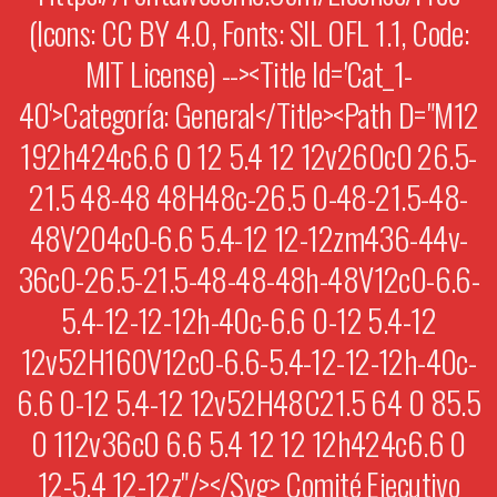
(Icons: CC BY 4.0, Fonts: SIL OFL 1.1, Code:
MIT License) --><title Id='cat_1-
40'>Categoría: General</title><path D="M12
192h424c6.6 0 12 5.4 12 12v260c0 26.5-
21.5 48-48 48H48c-26.5 0-48-21.5-48-
48V204c0-6.6 5.4-12 12-12zm436-44v-
36c0-26.5-21.5-48-48-48h-48V12c0-6.6-
5.4-12-12-12h-40c-6.6 0-12 5.4-12
12v52H160V12c0-6.6-5.4-12-12-12h-40c-
6.6 0-12 5.4-12 12v52H48C21.5 64 0 85.5
0 112v36c0 6.6 5.4 12 12 12h424c6.6 0
12-5.4 12-12z"/></svg> Comité Ejecutivo