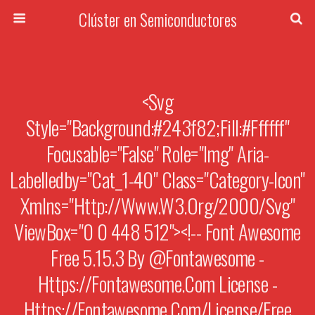
Clúster en Semiconductores
<svg
Style="background:#243f82;fill:#ffffff"
Focusable="false" Role="img" Aria-
Labelledby="cat_1-40" Class="category-Icon"
Xmlns="http://www.w3.org/2000/svg"
ViewBox="0 0 448 512"><!-- Font Awesome
Free 5.15.3 By @fontawesome -
Https://fontawesome.com License -
Https://fontawesome.com/license/free