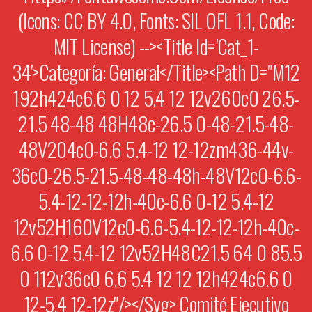
(Icons: CC BY 4.0, Fonts: SIL OFL 1.1, Code:
MIT License) --><title Id='cat_1-
34'>Categoría: General</title><path D="M12
192h424c6.6 0 12 5.4 12 12v260c0 26.5-
21.5 48-48 48H48c-26.5 0-48-21.5-48-
48V204c0-6.6 5.4-12 12-12zm436-44v-
36c0-26.5-21.5-48-48-48h-48V12c0-6.6-
5.4-12-12-12h-40c-6.6 0-12 5.4-12
12v52H160V12c0-6.6-5.4-12-12-12h-40c-
6.6 0-12 5.4-12 12v52H48C21.5 64 0 85.5
0 112v36c0 6.6 5.4 12 12 12h424c6.6 0
12-5.4 12-12z"/></svg> Comité Ejecutivo