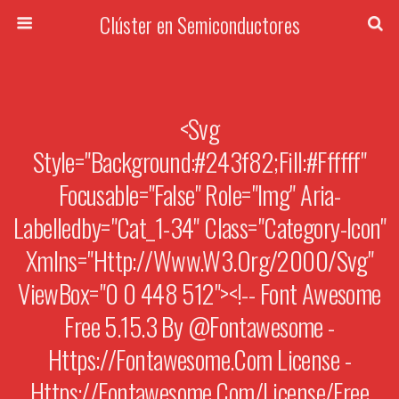
Clúster en Semiconductores
<svg
Style="background:#243f82;fill:#ffffff"
Focusable="false" Role="img" Aria-
Labelledby="cat_1-34" Class="category-Icon"
Xmlns="http://www.w3.org/2000/svg"
ViewBox="0 0 448 512"><!-- Font Awesome
Free 5.15.3 By @fontawesome -
Https://fontawesome.com License -
Https://fontawesome.com/license/free