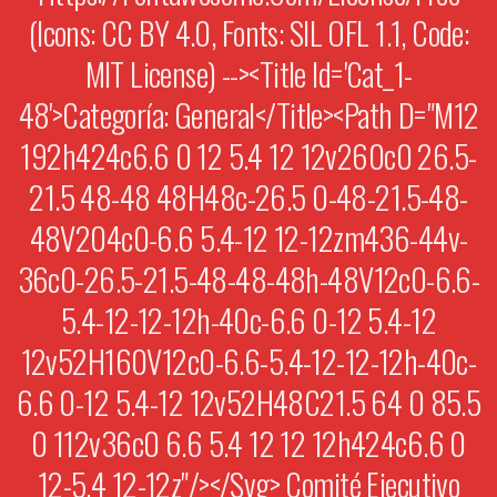
(Icons: CC BY 4.0, Fonts: SIL OFL 1.1, Code:
MIT License) --><title Id='cat_1-
48'>Categoría: General</title><path D="M12
192h424c6.6 0 12 5.4 12 12v260c0 26.5-
21.5 48-48 48H48c-26.5 0-48-21.5-48-
48V204c0-6.6 5.4-12 12-12zm436-44v-
36c0-26.5-21.5-48-48-48h-48V12c0-6.6-
5.4-12-12-12h-40c-6.6 0-12 5.4-12
12v52H160V12c0-6.6-5.4-12-12-12h-40c-
6.6 0-12 5.4-12 12v52H48C21.5 64 0 85.5
0 112v36c0 6.6 5.4 12 12 12h424c6.6 0
12-5.4 12-12z"/></svg> Comité Ejecutivo