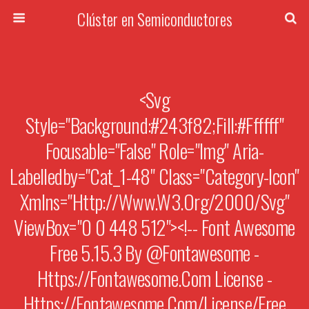
Clúster en Semiconductores
<svg
Style="background:#243f82;fill:#ffffff"
Focusable="false" Role="img" Aria-
Labelledby="cat_1-48" Class="category-Icon"
Xmlns="http://www.w3.org/2000/svg"
ViewBox="0 0 448 512"><!-- Font Awesome
Free 5.15.3 By @fontawesome -
Https://fontawesome.com License -
Https://fontawesome.com/license/free