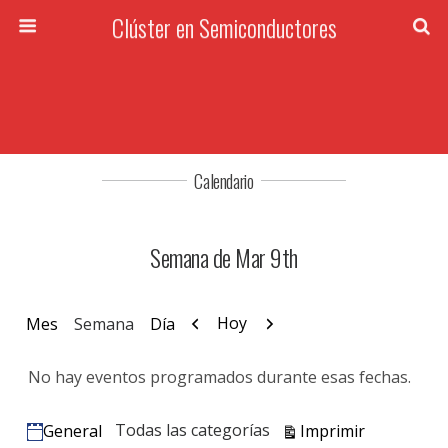
Clúster en Semiconductores
Calendario
Semana de Mar 9th
Anterior
Siguiente
Hoy
Mes
Semana
Día
No hay eventos programados durante esas fechas.
Vistas
Todas las categorías
Imprimir
General
Categorías