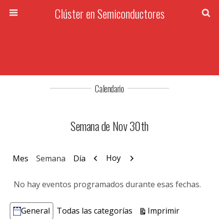
Clúster en Semiconductores
Calendario
Semana de Nov 30th
Anterior
Siguiente
Hoy
Mes
Semana
Día
No hay eventos programados durante esas fechas.
Vistas
Imprimir
General
Todas las categorías
Categorías