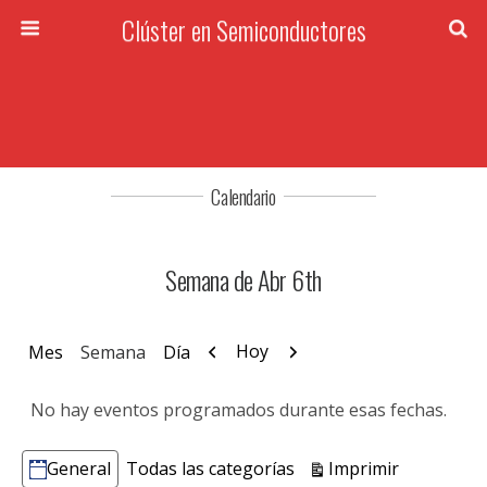
Clúster en Semiconductores
Calendario
Semana de Abr 6th
Anterior
Siguiente
Hoy
Mes
Semana
Día
No hay eventos programados durante esas fechas.
Vistas
Imprimir
General
Todas las categorías
Categorías