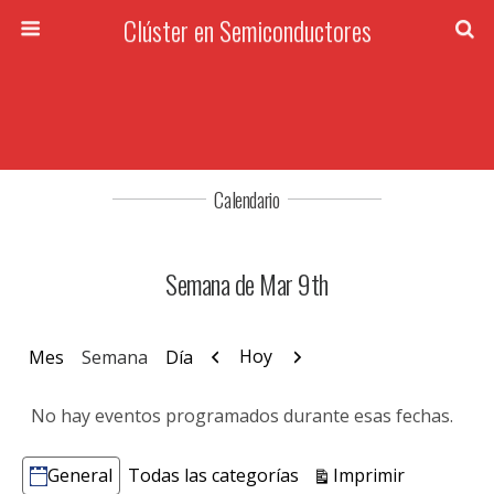
Clúster en Semiconductores
Calendario
Semana de Mar 9th
Anterior
Siguiente
Hoy
Mes
Semana
Día
No hay eventos programados durante esas fechas.
Vistas
Imprimir
General
Todas las categorías
Categorías