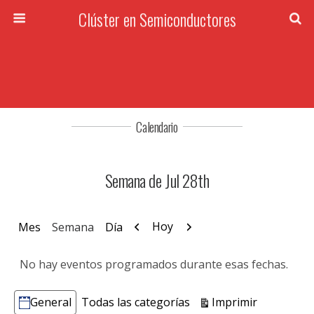
Clúster en Semiconductores
Calendario
Semana de Jul 28th
Anterior
Siguiente
Hoy
Mes
Semana
Día
No hay eventos programados durante esas fechas.
Vistas
Imprimir
General
Todas las categorías
Categorías