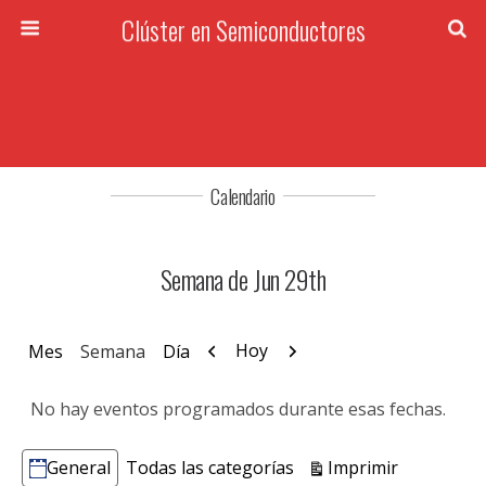
Clúster en Semiconductores
Calendario
Semana de Jun 29th
Anterior
Siguiente
Hoy
Mes
Semana
Día
No hay eventos programados durante esas fechas.
Vistas
Imprimir
General
Todas las categorías
Categorías