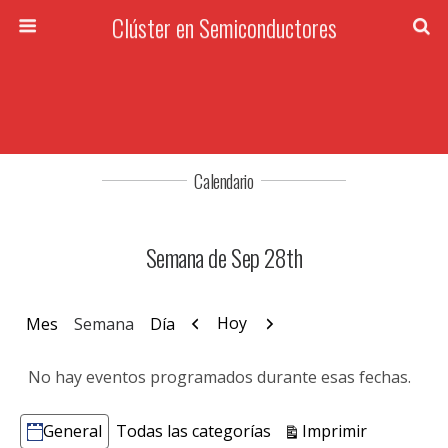
Clúster en Semiconductores
Calendario
Semana de Sep 28th
Anterior
Siguiente
Hoy
Mes
Semana
Día
No hay eventos programados durante esas fechas.
Vistas
Imprimir
General
Todas las categorías
Categorías