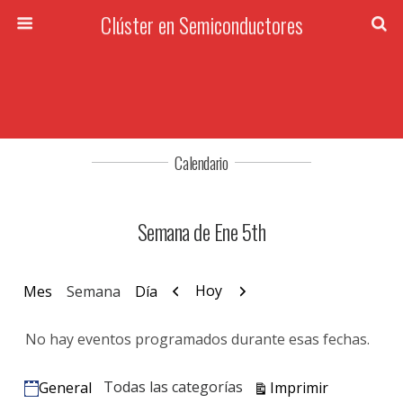
Clúster en Semiconductores
Calendario
Semana de Ene 5th
Anterior
Siguiente
Hoy
Mes
Semana
Día
No hay eventos programados durante esas fechas.
Vistas
Todas las categorías
Imprimir
General
Categorías