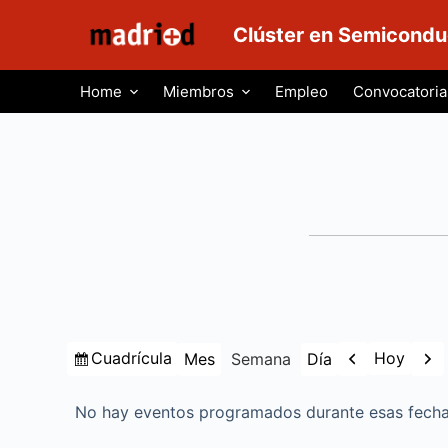
S
Clúster en Semicondu
a
l
Home
Miembros
Empleo
Convocatoria
t
a
r
a
l
c
o
n
t
e
Ver
Anterior
Sigu
Cuadrícula
Hoy
Mes
Semana
Día
n
como
i
No hay eventos programados durante esas fecha
d
o