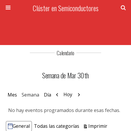
Clúster en Semiconductores
Calendario
Semana de Mar 30th
Anterior
Siguiente
Hoy
Mes
Semana
Día
No hay eventos programados durante esas fechas.
Vistas
Imprimir
General
Todas las categorías
Categorías