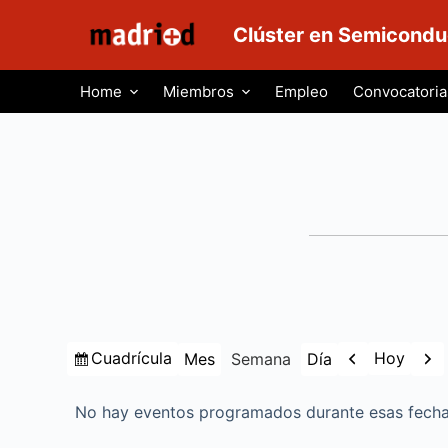
S
Clúster en Semicondu
a
l
Home
Miembros
Empleo
Convocatoria
t
a
r
a
l
c
o
n
t
e
Ver
Anterior
Sigu
Cuadrícula
Hoy
Mes
Semana
Día
n
como
i
No hay eventos programados durante esas fecha
d
o