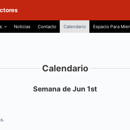
ctores
s
Noticias
Contacto
Calendario
Espacio Para Mie
Calendario
Semana de Jun 1st
iente
s.