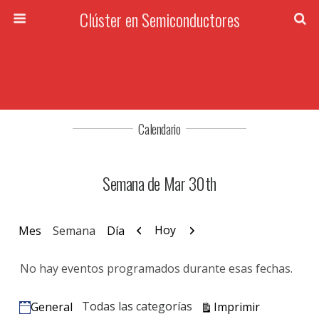
Clúster en Semiconductores
Calendario
Semana de Mar 30th
Anterior
Siguiente
Hoy
Mes
Semana
Día
No hay eventos programados durante esas fechas.
Vistas
Todas las categorías
Imprimir
General
Categorías