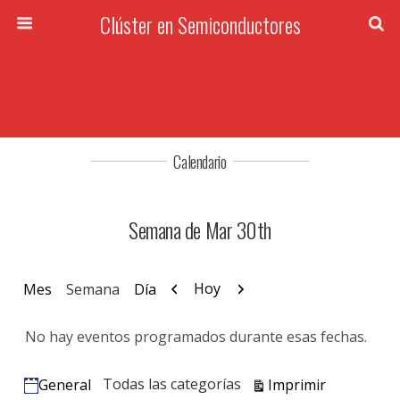
Clúster en Semiconductores
Calendario
Semana de Mar 30th
Anterior
Siguiente
Hoy
Mes
Semana
Día
No hay eventos programados durante esas fechas.
Vistas
Todas las categorías
Imprimir
General
Categorías