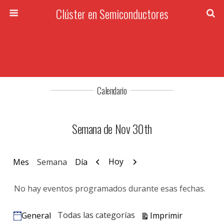
Clúster en Semiconductores
Calendario
Semana de Nov 30th
Anterior
Siguiente
Hoy
Mes
Semana
Día
No hay eventos programados durante esas fechas.
Vistas
Todas las categorías
Imprimir
General
Categorías