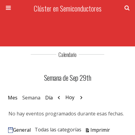
Clúster en Semiconductores
Calendario
Semana de Sep 29th
Anterior
Siguiente
Hoy
Mes
Semana
Día
No hay eventos programados durante esas fechas.
Vistas
Todas las categorías
Imprimir
General
Categorías