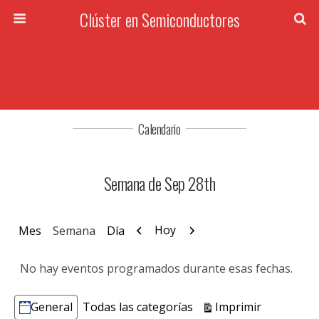
Clúster en Semiconductores
Calendario
Semana de Sep 28th
Anterior
Siguiente
Hoy
Mes
Semana
Día
No hay eventos programados durante esas fechas.
Vistas
Imprimir
General
Todas las categorías
Categorías