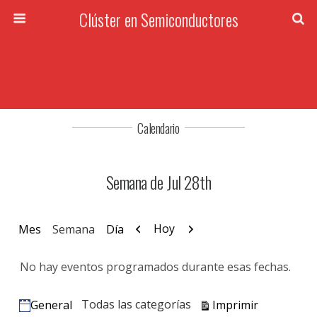
Clúster en Semiconductores
Calendario
Semana de Jul 28th
Anterior
Siguiente
Hoy
Mes
Semana
Día
No hay eventos programados durante esas fechas.
Vistas
Todas las categorías
Imprimir
General
Categorías