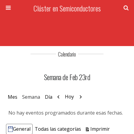
Clúster en Semiconductores
Calendario
Semana de Feb 23rd
Anterior
Siguiente
Hoy
Mes
Semana
Día
No hay eventos programados durante esas fechas.
Vistas
Imprimir
General
Todas las categorías
Categorías