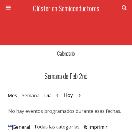
Clúster en Semiconductores
Calendario
Semana de Feb 2nd
Anterior
Siguiente
Hoy
Mes
Semana
Día
No hay eventos programados durante esas fechas.
Vistas
Todas las categorías
Imprimir
General
Categorías