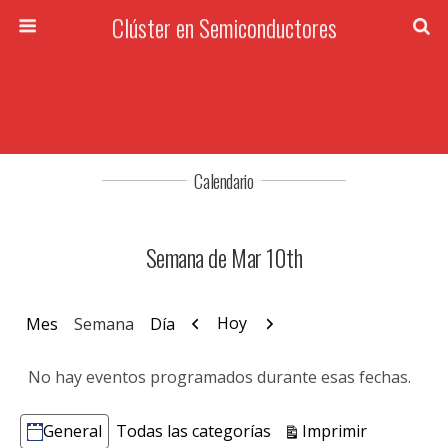
Clúster en Semiconductores
Calendario
Semana de Mar 10th
Anterior
Siguiente
Hoy
Mes
Semana
Día
No hay eventos programados durante esas fechas.
Vistas
Imprimir
General
Todas las categorías
Categorías