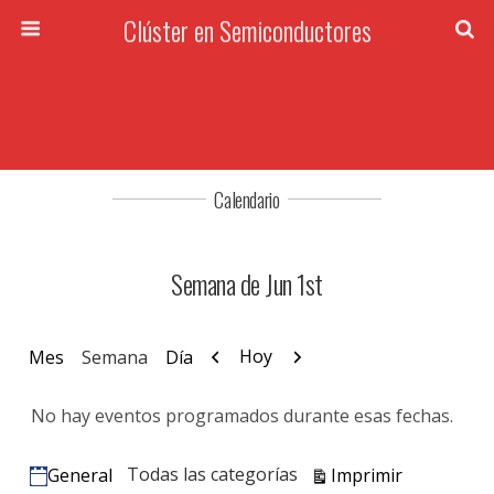
Clúster en Semiconductores
Calendario
Semana de Jun 1st
Anterior
Siguiente
Hoy
Mes
Semana
Día
No hay eventos programados durante esas fechas.
Vistas
Todas las categorías
Imprimir
General
Categorías