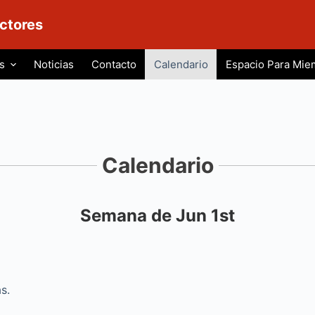
ctores
s
Noticias
Contacto
Calendario
Espacio Para Mie
Calendario
Semana de Jun 1st
iente
s.