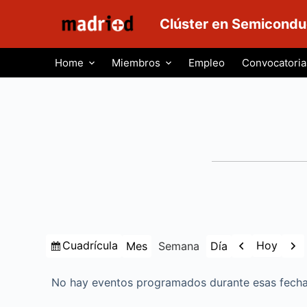
S
Clúster en Semicondu
a
l
Home
Miembros
Empleo
Convocatoria
t
a
r
a
l
c
o
n
t
e
Ver
Anterior
Sigu
Cuadrícula
Hoy
Mes
Semana
Día
n
como
i
No hay eventos programados durante esas fecha
d
o