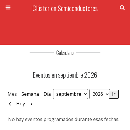
Clúster en Semiconductores
Calendario
Eventos en septiembre 2026
Mes
Semana
Día
Mes
Año
Anterior
Siguiente
Hoy
No hay eventos programados durante esas fechas.