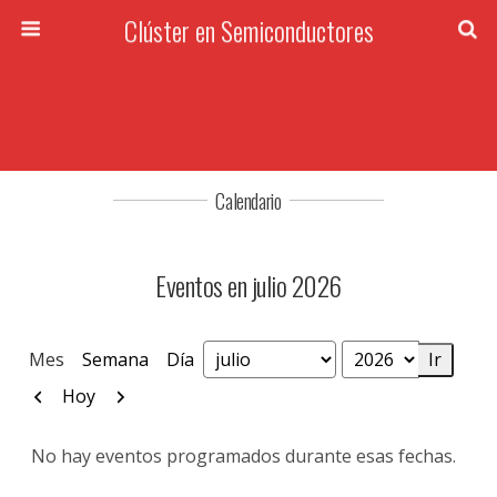
Clúster en Semiconductores
Calendario
Eventos en julio 2026
Mes
Semana
Día
Mes
Año
Anterior
Siguiente
Hoy
No hay eventos programados durante esas fechas.