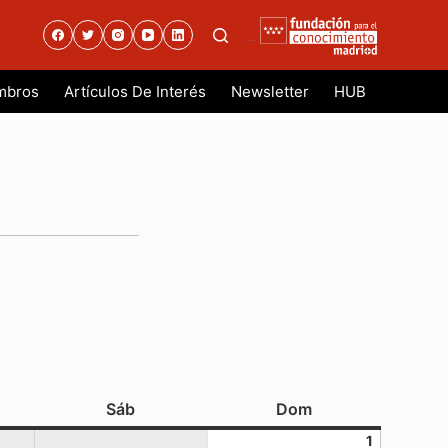
.
mbros
Artículos De Interés
Newsletter
HUB
es
sábado
domingo
Sáb
Dom
1
1