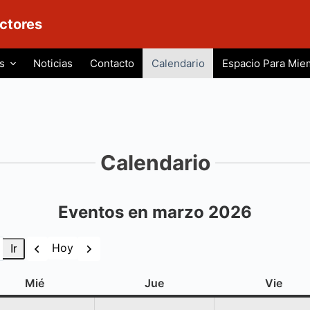
ctores
s
Noticias
Contacto
Calendario
Espacio Para Mie
Calendario
Eventos en marzo 2026
Anterior
Siguiente
Hoy
miércoles
jueves
viern
Mié
Jue
Vie