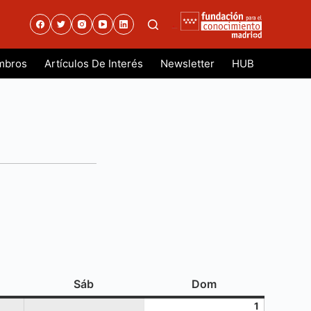
.
mbros
Artículos De Interés
Newsletter
HUB
es
sábado
domingo
Sáb
Dom
1
1