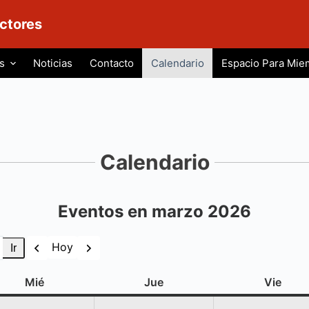
ctores
s
Noticias
Contacto
Calendario
Espacio Para Mie
Calendario
Eventos en marzo 2026
Anterior
Siguiente
Hoy
miércoles
jueves
viern
Mié
Jue
Vie