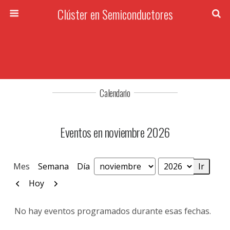
Clúster en Semiconductores
Calendario
Eventos en noviembre 2026
Mes
Semana
Día
Mes
Año
Anterior
Siguiente
Hoy
No hay eventos programados durante esas fechas.