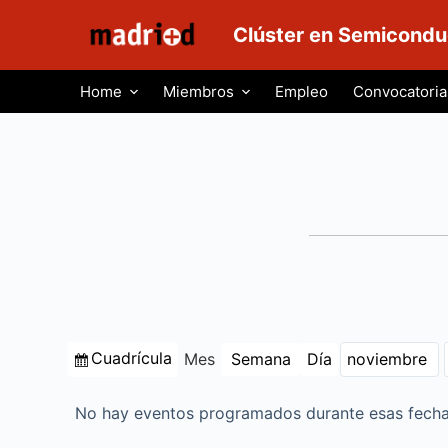
S
Clúster en Semicondu
a
l
Home
Miembros
Empleo
Convocatoria
t
a
r
a
l
c
o
n
t
e
Ver
Cuadrícula
Mes
Semana
Día
n
Mes
Año
como
i
d
No hay eventos programados durante esas fecha
o