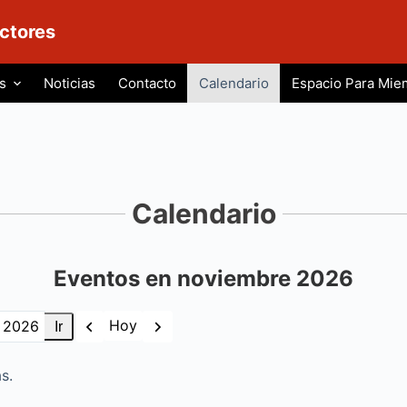
ctores
s
Noticias
Contacto
Calendario
Espacio Para Mie
Calendario
Eventos en noviembre 2026
Anterior
Siguiente
Hoy
s.