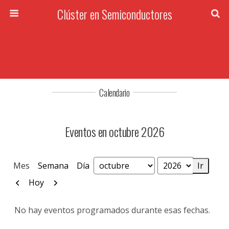
Clúster en Semiconductores
Calendario
Eventos en octubre 2026
Mes
Semana
Día
Mes
Año
Anterior
Siguiente
Hoy
No hay eventos programados durante esas fechas.