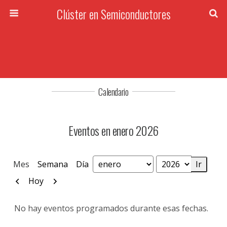
Clúster en Semiconductores
Calendario
Eventos en enero 2026
Mes
Semana
Día
Mes
Año
Anterior
Siguiente
Hoy
No hay eventos programados durante esas fechas.