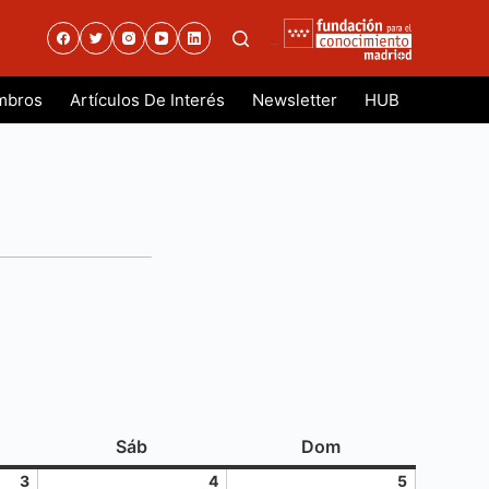
.
mbros
Artículos De Interés
Newsletter
HUB
es
sábado
domingo
Sáb
Dom
3
4
5
3
4
5