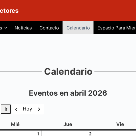
ctores
s
Noticias
Contacto
Calendario
Espacio Para Mie
Calendario
Eventos en abril 2026
Anterior
Siguiente
Hoy
miércoles
jueves
viern
Mié
Jue
Vie
1
2
1
2