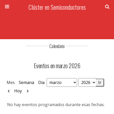
Clúster en Semiconductores
Calendario
Eventos en marzo 2026
Mes
Semana
Día
Mes
Año
Anterior
Siguiente
Hoy
No hay eventos programados durante esas fechas.