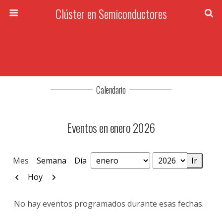
Clúster en Semiconductores
Calendario
Eventos en enero 2026
Mes
Semana
Día
Mes
Año
Anterior
Siguiente
Hoy
No hay eventos programados durante esas fechas.