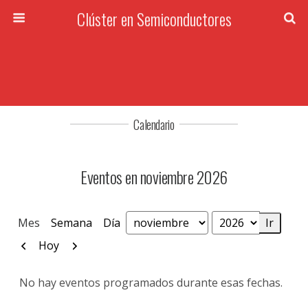
Clúster en Semiconductores
Calendario
Eventos en noviembre 2026
Mes
Semana
Día
Mes
Año
Anterior
Siguiente
Hoy
No hay eventos programados durante esas fechas.