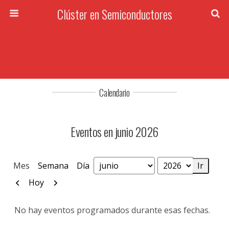
Clúster en Semiconductores
Calendario
Eventos en junio 2026
Mes
Semana
Día
Mes
Año
Anterior
Siguiente
Hoy
No hay eventos programados durante esas fechas.