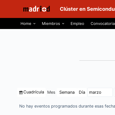
S
Clúster en Semicondu
a
l
Home
Miembros
Empleo
Convocatoria
t
a
r
a
l
c
o
n
t
e
Ver
Cuadrícula
Mes
Semana
Día
n
Mes
Año
como
i
d
No hay eventos programados durante esas fecha
o