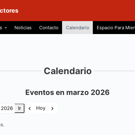
ctores
s
Noticias
Contacto
Calendario
Espacio Para Mie
Calendario
Eventos en marzo 2026
Anterior
Siguiente
Hoy
s.