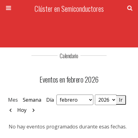
Clúster en Semiconductores
Calendario
Eventos en febrero 2026
Mes
Semana
Día
Mes
Año
Anterior
Siguiente
Hoy
No hay eventos programados durante esas fechas.