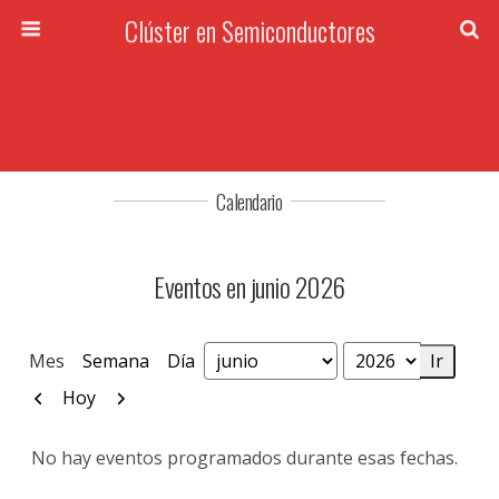
Clúster en Semiconductores
Calendario
Eventos en junio 2026
Mes
Semana
Día
Mes
Año
Anterior
Siguiente
Hoy
No hay eventos programados durante esas fechas.