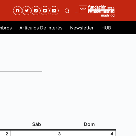
.
mbros
Artículos De Interés
Newsletter
HUB
es
sábado
domingo
Sáb
Dom
2
3
4
2
3
4