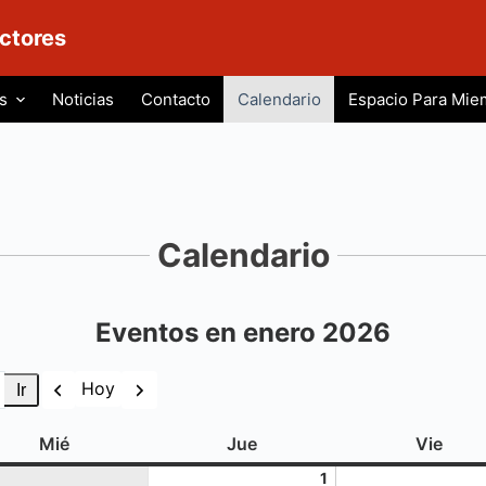
ctores
s
Noticias
Contacto
Calendario
Espacio Para Mie
Calendario
Eventos en enero 2026
Anterior
Siguiente
Hoy
miércoles
jueves
viern
Mié
Jue
Vie
1
1