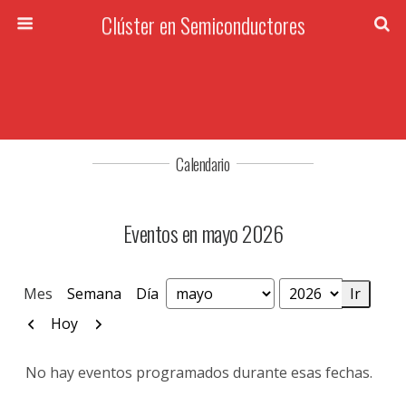
Clúster en Semiconductores
Calendario
Eventos en mayo 2026
Mes
Semana
Día
Mes
Año
Anterior
Siguiente
Hoy
No hay eventos programados durante esas fechas.