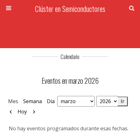
Clúster en Semiconductores
Calendario
Eventos en marzo 2026
Mes
Semana
Día
Mes
Año
Anterior
Siguiente
Hoy
No hay eventos programados durante esas fechas.