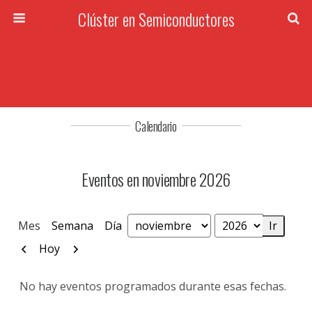
Clúster en Semiconductores
Calendario
Eventos en noviembre 2026
Mes
Semana
Día
Mes
Año
Anterior
Siguiente
Hoy
No hay eventos programados durante esas fechas.