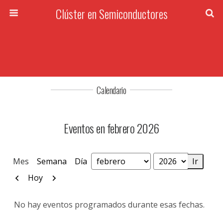
Clúster en Semiconductores
Calendario
Eventos en febrero 2026
Mes
Semana
Día
Mes
Año
Anterior
Siguiente
Hoy
No hay eventos programados durante esas fechas.